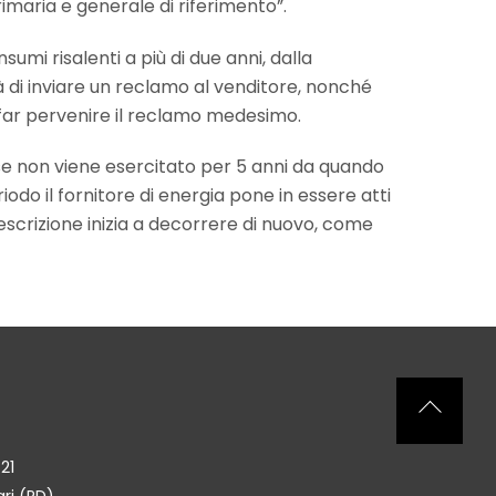
rimaria e generale di riferimento”.
mi risalenti a più di due anni, dalla
à di inviare un reclamo al venditore, nonché
i far pervenire il reclamo medesimo.
e se non viene esercitato per 5 anni da quando
odo il fornitore di energia pone in essere atti
rescrizione inizia a decorrere di nuovo, come
Back
To
21
Top
ri (PD)