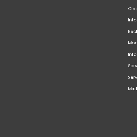
Chi
Info
Rec
Mod
Inf
Serv
Serv
Mix